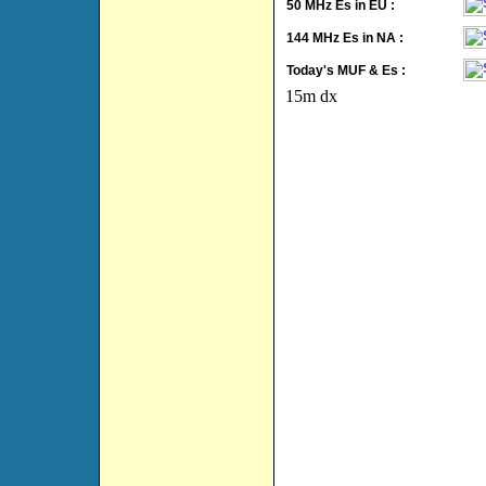
50 MHz Es in EU :
144 MHz Es in NA :
Today's MUF & Es :
15m dx