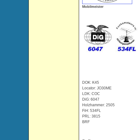
Mobilmeister
DOK: K45
Locator: JO30ME
LDK: COC
DiG: 6047
Holzhammer: 2505
FiH: 534FL
PRL: 3815
BRF