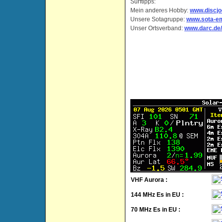
Surftipps:
Mein anderes Hobby:
www.discjo
Unsere Sotagruppe:
www.sota-e
Unser Ortsverband:
www.darc.de/
VHF Aurora :
144 MHz Es in EU :
70 MHz Es in EU :