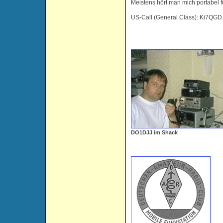
Meistens hört man mich portabel 
US-Call (General Class): Ki7QGD
DO1DJJ im Shack